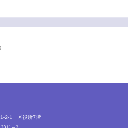
通）
-2-1 区役所7階
線 3311～2