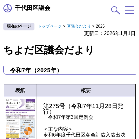
千代田区議会
現在のページ
トップページ
>
区議会だより
>
2025
更新日：2026年1月1日
ちよだ区議会だより
令和7年（2025年）
表紙
概要
第275号（令和7年11月28日発
行）
令和7年第3回定例会
＜主な内容＞
令和6年度千代田区各会計歳入歳出決