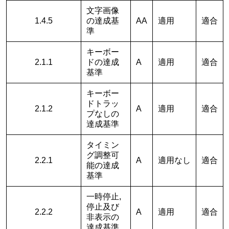
文字画像
1.4.5
の達成基
AA
適用
適合
準
キーボー
2.1.1
ドの達成
A
適用
適合
基準
キーボー
ドトラッ
2.1.2
A
適用
適合
プなしの
達成基準
タイミン
グ調整可
2.2.1
A
適用なし
適合
能の達成
基準
一時停止,
停止及び
2.2.2
A
適用
適合
非表示の
達成基準