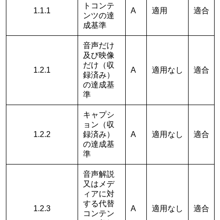
トコンテ
1.1.1
A
適用
適合
ンツの達
成基準
音声だけ
及び映像
だけ（収
1.2.1
A
適用なし
適合
録済み）
の達成基
準
キャプシ
ョン（収
1.2.2
録済み）
A
適用なし
適合
の達成基
準
音声解説
又はメデ
ィアに対
する代替
1.2.3
A
適用なし
適合
コンテン