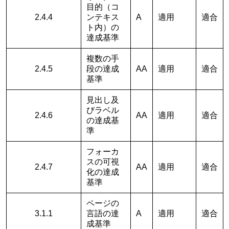
目的（コ
2.4.4
ンテキス
A
適用
適合
ト内）の
達成基準
複数の手
2.4.5
段の達成
AA
適用
適合
基準
見出し及
びラベル
2.4.6
AA
適用
適合
の達成基
準
フォーカ
スの可視
2.4.7
AA
適用
適合
化の達成
基準
ページの
3.1.1
言語の達
A
適用
適合
成基準