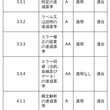
3.3.1
特定の達
A
適用
適合
成基準
ラベル又
3.3.2
は説明の
A
適用
適合
達成基準
エラー修
正の提案
3.3.3
AA
適用
適合
の達成基
準
エラー回
避（法的,
金融及び
3.3.4
AA
適用なし
適合
データ）
の達成基
準
構文解析
4.1.1
の達成基
A
適用
適合
準