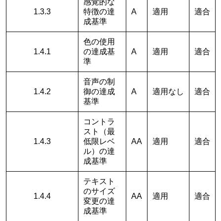
感覚的な
1.3.3
特徴の達
A
適用
適合
成基準
色の使用
1.4.1
の達成基
A
適用
適合
準
音声の制
1.4.2
御の達成
A
適用なし
適合
基準
コントラ
スト（最
1.4.3
低限レベ
AA
適用
適合
ル）の達
成基準
テキスト
のサイズ
1.4.4
AA
適用
適合
変更の達
成基準