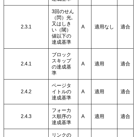
3回のせん
（閃）光,
又はしき
2.3.1
A
適用なし
適合
い（閾）
値以下の
達成基準
ブロック
スキップ
2.4.1
A
適用
適合
の達成基
準
ページタ
2.4.2
イトルの
A
適用
適合
達成基準
フォーカ
2.4.3
ス順序の
A
適用
適合
達成基準
リンクの