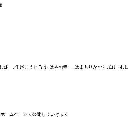
項
ごし雄一､牛尾こうじろう､はやお恭一､はまもりかおり､白川司､
本ホームページで公開していきます