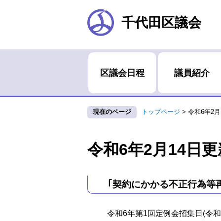
千代田区議会
区議会日程
議員紹介
現在のページ
トップページ
>
令和6年2
令和6年2月14日更
｢契約にかかる不正行為等
令和6年第1回定例会招集日(令