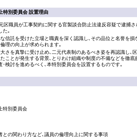
止特別委員会 設置理由
び元区職員が工事契約に関する官製談合防止法違反容疑で逮捕さ
した｡
粛な信託を受けた立場と職責を深く認識し､その品位と名誉を損
と倫理の向上が求められます｡
重大さを真摯に受け止め､二元代表制のあるべき姿を再認識し､
したことが発生する背景､とりわけ組織や制度の不備などを徹底
査･検討を進めるべく､本特別委員会を設置するものです｡
止特別委員会
者との関わり方など､議員の倫理向上に関する事項