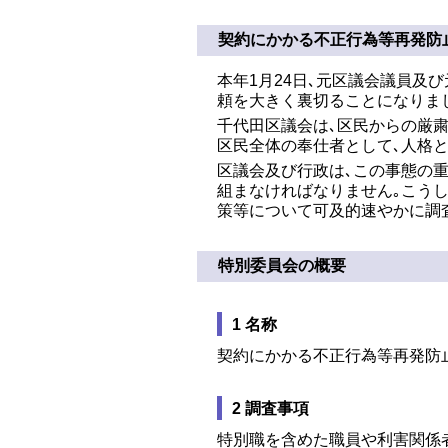
契約にかかる不正行為等再発防
本年1月24日､元区議会議員及
頼を大きく裏切ることになりま
千代田区議会は､区民からの厳
区民全体の奉仕者として､人格
区議会及び行政は､この事態の
組まなければなりません｡こう
策等について可及的速やかに調
特別委員会の概要
1 名称
契約にかかる不正行為等再発防
2 調査事項
特別職を含めた職員や利害関係