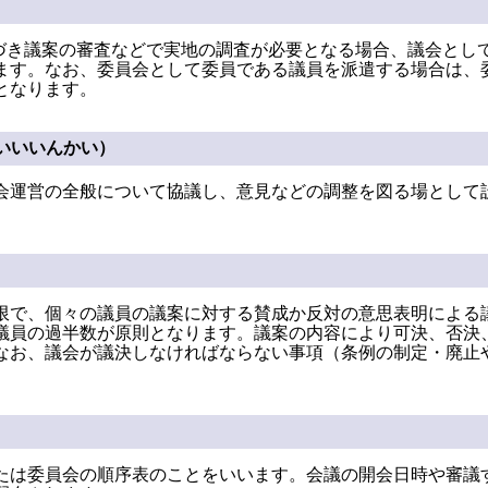
に基づき議案の審査などで実地の調査が必要となる場合、議会とし
ます。なお、委員会として委員である議員を派遣する場合は、
となります。
いいいんかい）
会運営の全般について協議し、意見などの調整を図る場として
限で、個々の議員の議案に対する賛成か反対の意思表明による
議員の過半数が原則となります。議案の内容により可決、否決
なお、議会が議決しなければならない事項（条例の制定・廃止
たは委員会の順序表のことをいいます。会議の開会日時や審議