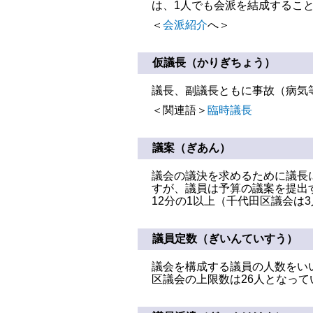
は、1人でも会派を結成するこ
＜
会派紹介
へ＞
仮議長（かりぎちょう）
議長、副議長ともに事故（病気
＜関連語＞
臨時議長
議案（ぎあん）
議会の議決を求めるために議長
すが、議員は予算の議案を提出
12分の1以上（千代田区議会は
議員定数（ぎいんていすう）
議会を構成する議員の人数をい
区議会の上限数は26人となっ