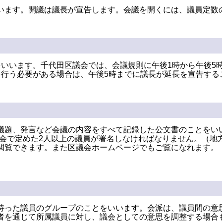
います。開議は議長が宣告します。会議を開くには、議員定数
をいいます。千代田区議会では、会議規則に午後1時から午後5
を行う必要がある場合は、午後5時までに議長が延長を宣告する
議題、発言など会議の内容をすべて記録した公文書のことをい
会で定めた2人以上の議員が署名しなければなりません。（地方
閲覧できます。また区議会ホームページでもご覧になれます。
持った議員のグループのことをいいます。会派は、議員間の意
者を通じて所属議員に対し、議会としての意思を調整する場合