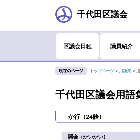
千代田区議会
区議会日程
議員紹介
現在のページ
トップページ
>
用語集
>
用
千代田区議会用語
か行（24語）
開会（かいかい）