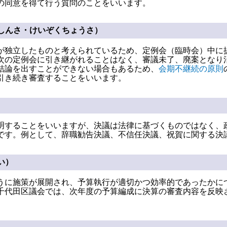
の同意を得て行う質問のことをいいます。
しんさ・けいぞくちょうさ）
が独立したものと考えられているため、定例会（臨時会）中に
次の定例会に引き継がれることはなく、審議未了、廃案となり
結論を出すことができない場合もあるため、
会期不継続の原則
引き続き審査することをいいます。
明することをいいますが、決議は法律に基づくものではなく、
です。例として、辞職勧告決議、不信任決議、祝賀に関する決
い）
うに施策が展開され、予算執行が適切かつ効率的であったかに
千代田区議会では、次年度の予算編成に決算の審査内容を反映